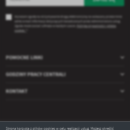
Wyrażam zgodę na otrzymywanie drogą elektroniczną na wskazany przeze mnie
adres e-mail informacji dotyczących świadczonych przez Administratora usług.
Zgoda może zostać cofnięta w każdym czasie.
Polityka prywatności i plików
cookies *
*
POMOCNE LINKI
GODZINY PRACY CENTRALI
KONTAKT
Strona korzysta z plików cookies w celu realizacji usług. Możesz określić