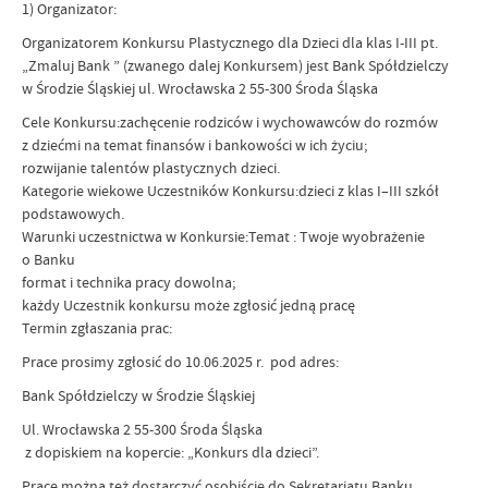
1) Organizator:
Organizatorem Konkursu Plastycznego dla Dzieci dla klas I-III pt.
„Zmaluj Bank ” (zwanego dalej Konkursem) jest Bank Spółdzielczy
w Środzie Śląskiej ul. Wrocławska 2 55-300 Środa Śląska
Cele Konkursu:zachęcenie rodziców i wychowawców do rozmów
z dziećmi na temat finansów i bankowości w ich życiu;
rozwijanie talentów plastycznych dzieci.
Kategorie wiekowe Uczestników Konkursu:dzieci z klas I–III szkół
podstawowych.
Warunki uczestnictwa w Konkursie:Temat : Twoje wyobrażenie
o Banku
format i technika pracy dowolna;
każdy Uczestnik konkursu może zgłosić jedną pracę
Termin zgłaszania prac:
Prace prosimy zgłosić do 10.06.2025 r. pod adres:
Bank Spółdzielczy w Środzie Śląskiej
Ul. Wrocławska 2 55-300 Środa Śląska
z dopiskiem na kopercie: „Konkurs dla dzieci”.
Prace można też dostarczyć osobiście do Sekretariatu Banku